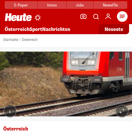
E-Paper
Immo
Jobs
NewsFlix
Arti
Österreich
Sport
Nachrichten
Neueste
Startseite
Österreich
i
Österreich