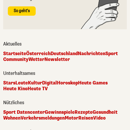
So geht's
Aktuelles
Startseite
Österreich
Deutschland
Nachrichten
Sport
Community
Wetter
Newsletter
Unterhaltsames
Stars
Leute
Kultur
Digital
Horoskop
Heute Games
Heute Kino
Heute TV
Nützliches
Sport Datencenter
Gewinnspiele
Rezepte
Gesundheit
Wohnen
Verkehrsmeldungen
Motor
Reisen
Video