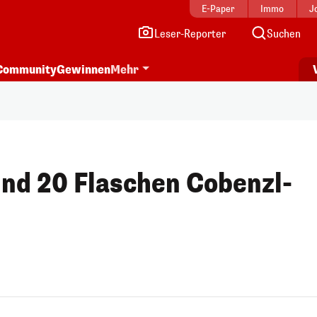
E-Paper
Immo
J
Leser-Reporter
Suchen
Community
Gewinnen
Mehr
nd 20 Flaschen Cobenzl-