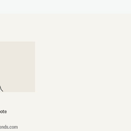
ote
ends.com