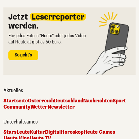
Jetzt
Leserreporter
werden.
Für jedes Foto in "Heute" oder jedes Video
auf Heute.at gibt es 50 Euro.
So geht's
Aktuelles
Startseite
Österreich
Deutschland
Nachrichten
Sport
Community
Wetter
Newsletter
Unterhaltsames
Stars
Leute
Kultur
Digital
Horoskop
Heute Games
Heute Kino
Heute TV