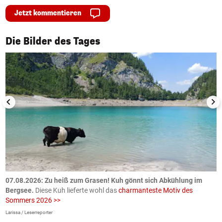
Jetzt kommentieren
1/50
Die Bilder des Tages
ch
07.08.2026: Zu heiß zum Grasen! Kuh gönnt sich Abkühlung im
0
Bergsee.
Diese Kuh lieferte wohl das
charmanteste Motiv des
S
Sommers 2026 >>
a
>
Larissa / Leserreporter