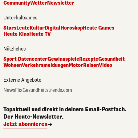
Community
Wetter
Newsletter
Unterhaltsames
Stars
Leute
Kultur
Digital
Horoskop
Heute Games
Heute Kino
Heute TV
Nützliches
Sport Datencenter
Gewinnspiele
Rezepte
Gesundheit
Wohnen
Verkehrsmeldungen
Motor
Reisen
Video
Externe Angebote
NewsFlix
Gesundheitstrends.com
Topaktuell und direkt in deinem Email-Postfach.
Der Heute-Newsletter.
Jetzt abonnieren