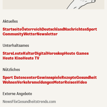
Aktuelles
Startseite
Österreich
Deutschland
Nachrichten
Sport
Community
Wetter
Newsletter
Unterhaltsames
Stars
Leute
Kultur
Digital
Horoskop
Heute Games
Heute Kino
Heute TV
Nützliches
Sport Datencenter
Gewinnspiele
Rezepte
Gesundheit
Wohnen
Verkehrsmeldungen
Motor
Reisen
Video
Externe Angebote
NewsFlix
Gesundheitstrends.com