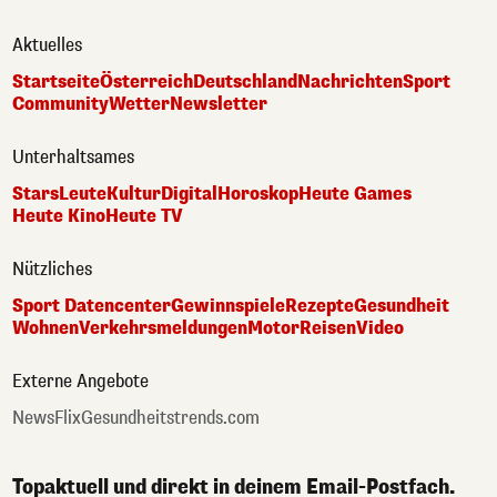
Aktuelles
Startseite
Österreich
Deutschland
Nachrichten
Sport
Community
Wetter
Newsletter
Unterhaltsames
Stars
Leute
Kultur
Digital
Horoskop
Heute Games
Heute Kino
Heute TV
Nützliches
Sport Datencenter
Gewinnspiele
Rezepte
Gesundheit
Wohnen
Verkehrsmeldungen
Motor
Reisen
Video
Externe Angebote
NewsFlix
Gesundheitstrends.com
Topaktuell und direkt in deinem Email-Postfach.