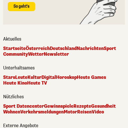
So geht's
Aktuelles
Startseite
Österreich
Deutschland
Nachrichten
Sport
Community
Wetter
Newsletter
Unterhaltsames
Stars
Leute
Kultur
Digital
Horoskop
Heute Games
Heute Kino
Heute TV
Nützliches
Sport Datencenter
Gewinnspiele
Rezepte
Gesundheit
Wohnen
Verkehrsmeldungen
Motor
Reisen
Video
Externe Angebote