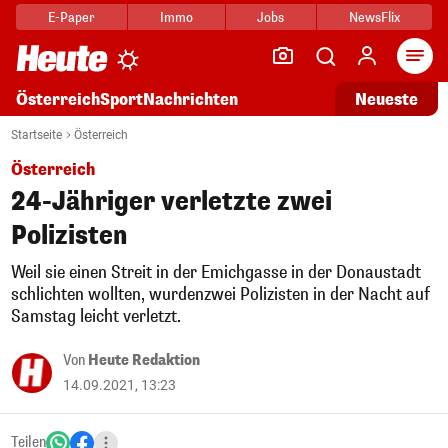
E-Paper
Immo
Jobs
NewsFlix
Arti
Österreich
Sport
Nachrichten
Neueste
Startseite
Österreich
Österreich
24-Jähriger verletzte zwei
Polizisten
Weil sie einen Streit in der Emichgasse in der Donaustadt
schlichten wollten, wurdenzwei Polizisten in der Nacht auf
Samstag leicht verletzt.
Von
Heute Redaktion
14.09.2021, 13:23
Teilen