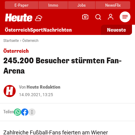
E-Paper
Immo
Jobs
NewsFlix
Arti
Österreich
Sport
Nachrichten
Neueste
Startseite
Österreich
Österreich
245.200 Besucher stürmten Fan-
Arena
Von
Heute Redaktion
14.09.2021, 13:25
Teilen
Zahlreiche Fußball-Fans feierten am Wiener