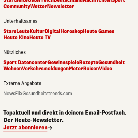
Startseite
Österreich
Deutschland
Nachrichten
Sport
Community
Wetter
Newsletter
Unterhaltsames
Stars
Leute
Kultur
Digital
Horoskop
Heute Games
Heute Kino
Heute TV
Nützliches
Sport Datencenter
Gewinnspiele
Rezepte
Gesundheit
Wohnen
Verkehrsmeldungen
Motor
Reisen
Video
Externe Angebote
NewsFlix
Gesundheitstrends.com
Topaktuell und direkt in deinem Email-Postfach.
Der Heute-Newsletter.
Jetzt abonnieren