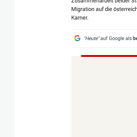
Zusammenarbeit beider Staa
Migration auf die österrei
Karner.
"Heute"
auf Google als
b