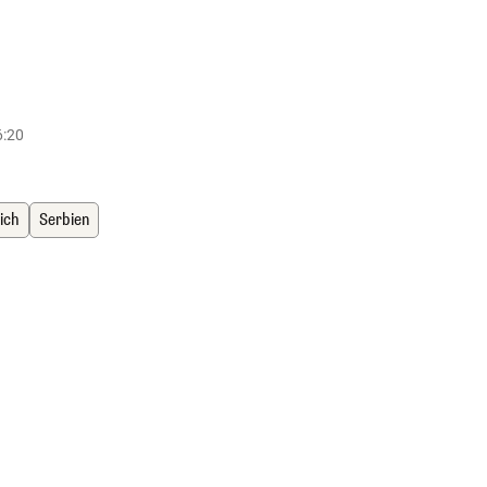
6:20
ich
Serbien