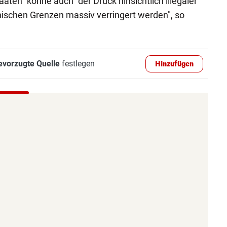
ten" könne auch "der Druck hinsichtlich illegaler
chischen Grenzen massiv verringert werden", so
evorzugte Quelle
festlegen
Hinzufügen