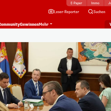
E-Paper
Immo
J
Leser-Reporter
Suchen
Community
Gewinnen
Mehr