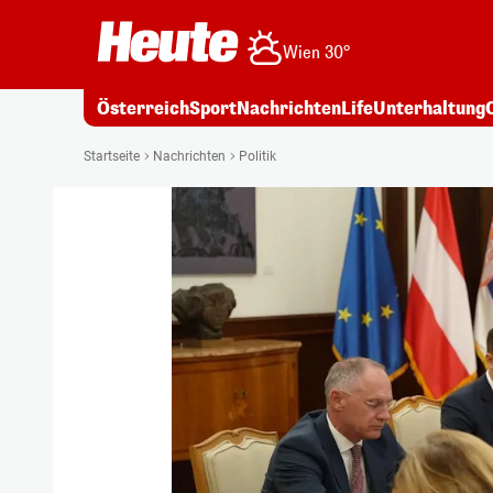
Wien 30°
Österreich
Sport
Nachrichten
Life
Unterhaltung
Startseite
Nachrichten
Politik