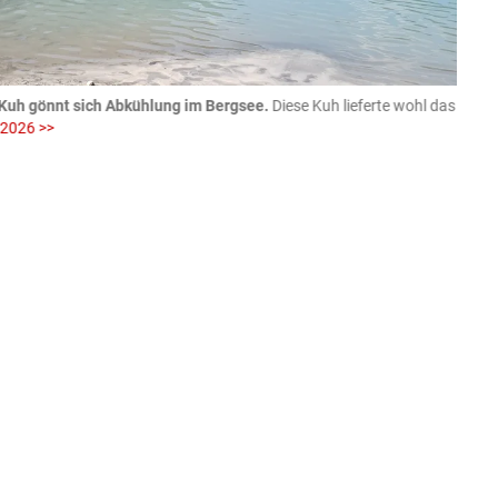
Kuh gönnt sich Abkühlung im Bergsee.
Diese Kuh lieferte wohl das
06.08
 2026 >>
fotog
>>
zVg / Di