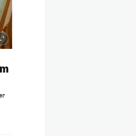
im
er