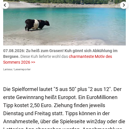
ch
07.08.2026: Zu heiß zum Grasen! Kuh gönnt sich Abkühlung im
0
Bergsee.
Diese Kuh lieferte wohl das
charmanteste Motiv des
S
Sommers 2026 >>
a
>
Larissa / Leserreporter
zV
Die Spielformel lautet "5 aus 50" plus "2 aus 12". Der
erste Gewinnrang heißt Europot. Ein EuroMillionen
Tipp kostet 2,50 Euro. Ziehung finden jeweils
Dienstag und Freitag statt. Tipps können in der
Annahmestelle, über die Spieleseite win2day oder die