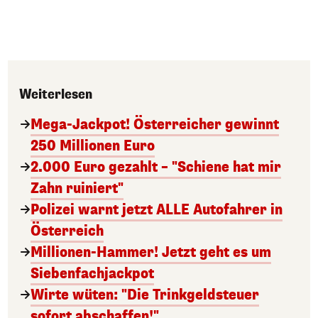
Weiterlesen
Mega-Jackpot! Österreicher gewinnt
250 Millionen Euro
2.000 Euro gezahlt – "Schiene hat mir
Zahn ruiniert"
Polizei warnt jetzt ALLE Autofahrer in
Österreich
Millionen-Hammer! Jetzt geht es um
Siebenfachjackpot
Wirte wüten: "Die Trinkgeldsteuer
sofort abschaffen!"