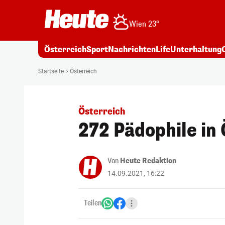
Wien 23°
Österreich
Sport
Nachrichten
Life
Unterhaltung
Startseite
Österreich
Österreich
272 Pädophile in
Von
Heute Redaktion
14.09.2021, 16:22
Teilen