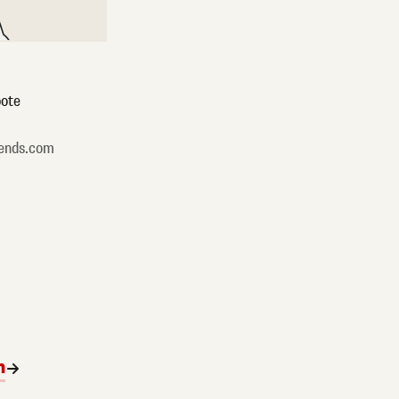
ote
ends.com
n