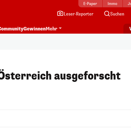
E-Paper
Immo
J
Leser-Reporter
Suchen
Community
Gewinnen
Mehr
 Österreich ausgeforscht