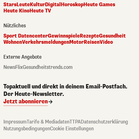
Stars
Leute
Kultur
Digital
Horoskop
Heute Games
Heute Kino
Heute TV
Nützliches
Sport Datencenter
Gewinnspiele
Rezepte
Gesundheit
Wohnen
Verkehrsmeldungen
Motor
Reisen
Video
Externe Angebote
NewsFlix
Gesundheitstrends.com
Topaktuell und direkt in deinem Email-Postfach.
Der Heute-Newsletter.
Jetzt abonnieren
Impressum
Tarife & Mediadaten
TTPA
Datenschutzerklärung
Nutzungsbedingungen
Cookie Einstellungen