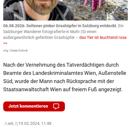
06.08.2026: Seltener pinker Grashüpfer in Salzburg entdeckt.
Ein
0
Salzburger Wanderer fotografierte in Muhr (S) einen
S
außergewöhnlich gefärbten Grashüpfer –
das Tier ist leuchtend rosa
U
>>
AP
zVg / Dieter Dobnik
Nach der Vernehmung des Tatverdächtigen durch
Beamte des Landeskriminalamtes Wien, Außenstelle
Süd, wurde der Mann nach Rücksprache mit der
Staatsanwaltschaft Wien auf freiem Fuß angezeigt.
Jetzt kommentieren
wil,
19.02.2024, 11:48