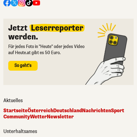
Jetzt
Leserreporter
werden.
Für jedes Foto in "Heute" oder jedes Video
auf Heute.at gibt es 50 Euro.
So geht's
Aktuelles
Startseite
Österreich
Deutschland
Nachrichten
Sport
Community
Wetter
Newsletter
Unterhaltsames