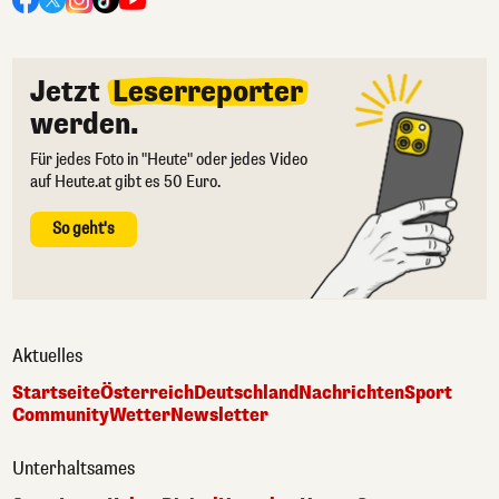
Jetzt
Leserreporter
werden.
Für jedes Foto in "Heute" oder jedes Video
auf Heute.at gibt es 50 Euro.
So geht's
Aktuelles
Startseite
Österreich
Deutschland
Nachrichten
Sport
Community
Wetter
Newsletter
Unterhaltsames