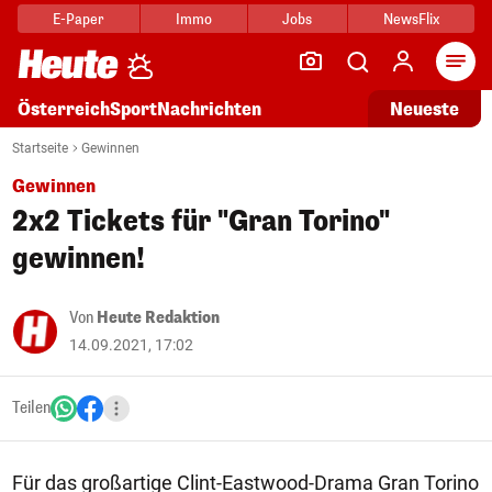
E-Paper
Immo
Jobs
NewsFlix
Arti
Österreich
Sport
Nachrichten
Neueste
Startseite
Gewinnen
Gewinnen
2x2 Tickets für "Gran Torino"
gewinnen!
Von
Heute Redaktion
14.09.2021, 17:02
Teilen
Für das großartige Clint-Eastwood-Drama Gran Torino