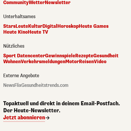
Community
Wetter
Newsletter
Unterhaltsames
Stars
Leute
Kultur
Digital
Horoskop
Heute Games
Heute Kino
Heute TV
Nützliches
Sport Datencenter
Gewinnspiele
Rezepte
Gesundheit
Wohnen
Verkehrsmeldungen
Motor
Reisen
Video
Externe Angebote
NewsFlix
Gesundheitstrends.com
Topaktuell und direkt in deinem Email-Postfach.
Der Heute-Newsletter.
Jetzt abonnieren