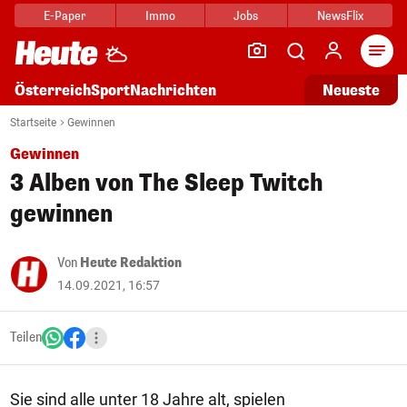
E-Paper
Immo
Jobs
NewsFlix
Arti
Österreich
Sport
Nachrichten
Neueste
Startseite
Gewinnen
Gewinnen
3 Alben von The Sleep Twitch
gewinnen
Von
Heute Redaktion
14.09.2021, 16:57
Teilen
Sie sind alle unter 18 Jahre alt, spielen