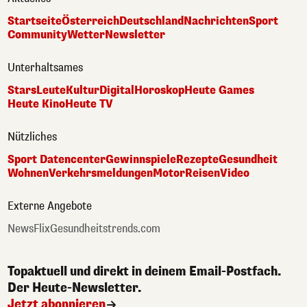
Startseite
Österreich
Deutschland
Nachrichten
Sport
Community
Wetter
Newsletter
Unterhaltsames
Stars
Leute
Kultur
Digital
Horoskop
Heute Games
Heute Kino
Heute TV
Nützliches
Sport Datencenter
Gewinnspiele
Rezepte
Gesundheit
Wohnen
Verkehrsmeldungen
Motor
Reisen
Video
Externe Angebote
NewsFlix
Gesundheitstrends.com
Topaktuell und direkt in deinem Email-Postfach.
Der Heute-Newsletter.
Jetzt abonnieren