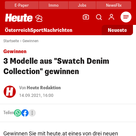
E-Paper
Immo
Jobs
NewsFlix
Arti
Österreich
Sport
Nachrichten
Neueste
Startseite
Gewinnen
Gewinnen
3 Modelle aus "Swatch Denim
Collection" gewinnen
Von
Heute Redaktion
14.09.2021, 16:00
Teilen
Gewinnen Sie mit heute.at eines von drei neuen