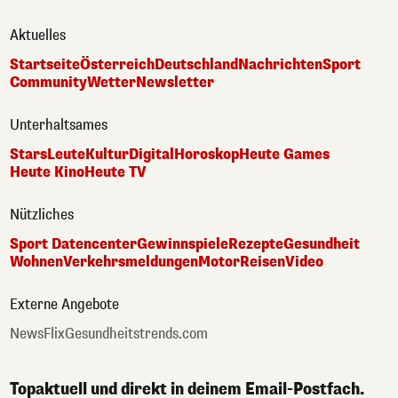
Aktuelles
Startseite
Österreich
Deutschland
Nachrichten
Sport
Community
Wetter
Newsletter
Unterhaltsames
Stars
Leute
Kultur
Digital
Horoskop
Heute Games
Heute Kino
Heute TV
Nützliches
Sport Datencenter
Gewinnspiele
Rezepte
Gesundheit
Wohnen
Verkehrsmeldungen
Motor
Reisen
Video
Externe Angebote
NewsFlix
Gesundheitstrends.com
Topaktuell und direkt in deinem Email-Postfach.