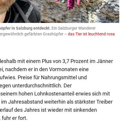
üpfer in Salzburg entdeckt.
Ein Salzburger Wanderer
05.08
ußergewöhnlich gefärbten Grashüpfer –
das Tier ist leuchtend rosa
schlie
APA-Imag
 deshalb mit einem Plus von 3,7 Prozent im Jänner
ei, nachdem er in den Vormonaten eine
fwies. Preise für Nahrungsmittel und
egen unterdurchschnittlich. Der
 seinem hohen Lohnkostenanteil erwies sich mit
 im Jahresabstand weiterhin als stärkster Treiber
Verlauf des Jahres ist wieder mit sinkenden
fuhr er fort.