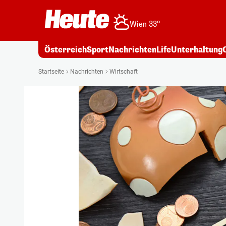
Wien 33°
Österreich
Sport
Nachrichten
Life
Unterhaltung
Startseite
Nachrichten
Wirtschaft