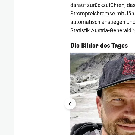
darauf zurückzuführen, d
Strompreisbremse mit Jänn
automatisch anstiegen und
Statistik Austria-Generald
1/54
Die Bilder des Tages