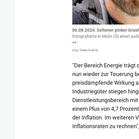
tzte.
Zu einem tragischen
06.08.2026: Seltener pinker Grash
igen gekommen.
Bei einem Frontal-
fotografierte in Muhr (S) einen a
>>
zVg / Dieter Dobnik
"Der Bereich Energie trägt
nun wieder zur Teuerung b
preisdämpfende Wirkung au
Industriegüter stiegen hing
Dienstleistungsbereich mit
einem Plus von 4,7 Prozent
der Inflation. Im weiteren 
Inflationsraten zu rechnen", 