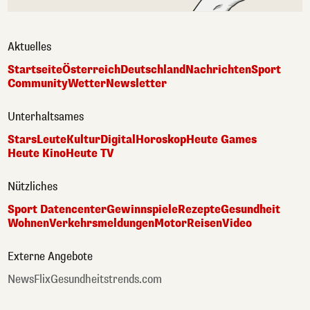
Aktuelles
Startseite
Österreich
Deutschland
Nachrichten
Sport
Community
Wetter
Newsletter
Unterhaltsames
Stars
Leute
Kultur
Digital
Horoskop
Heute Games
Heute Kino
Heute TV
Nützliches
Sport Datencenter
Gewinnspiele
Rezepte
Gesundheit
Wohnen
Verkehrsmeldungen
Motor
Reisen
Video
Externe Angebote
NewsFlix
Gesundheitstrends.com