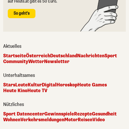
auf Heute.at gibt es 50 Euro.
So geht's
Aktuelles
Startseite
Österreich
Deutschland
Nachrichten
Sport
Community
Wetter
Newsletter
Unterhaltsames
Stars
Leute
Kultur
Digital
Horoskop
Heute Games
Heute Kino
Heute TV
Nützliches
Sport Datencenter
Gewinnspiele
Rezepte
Gesundheit
Wohnen
Verkehrsmeldungen
Motor
Reisen
Video