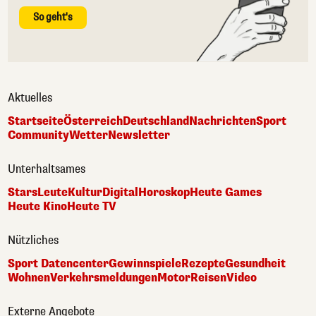
So geht's
Aktuelles
Startseite
Österreich
Deutschland
Nachrichten
Sport
Community
Wetter
Newsletter
Unterhaltsames
Stars
Leute
Kultur
Digital
Horoskop
Heute Games
Heute Kino
Heute TV
Nützliches
Sport Datencenter
Gewinnspiele
Rezepte
Gesundheit
Wohnen
Verkehrsmeldungen
Motor
Reisen
Video
Externe Angebote