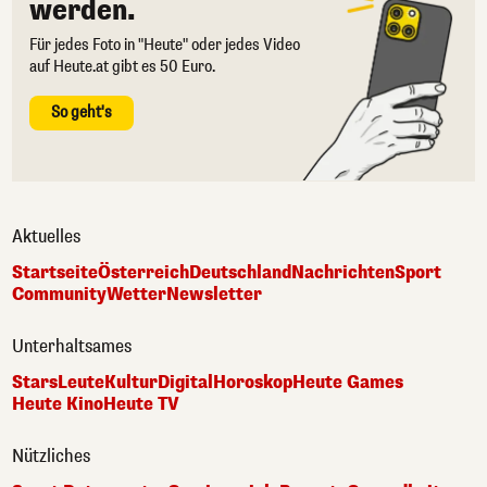
werden.
Für jedes Foto in "Heute" oder jedes Video
auf Heute.at gibt es 50 Euro.
So geht's
Aktuelles
Startseite
Österreich
Deutschland
Nachrichten
Sport
Community
Wetter
Newsletter
Unterhaltsames
Stars
Leute
Kultur
Digital
Horoskop
Heute Games
Heute Kino
Heute TV
Nützliches