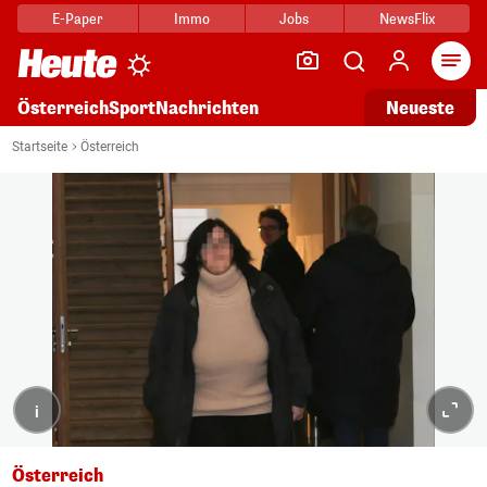
E-Paper
Immo
Jobs
NewsFlix
Arti
Österreich
Sport
Nachrichten
Neueste
Startseite
Österreich
i
Österreich