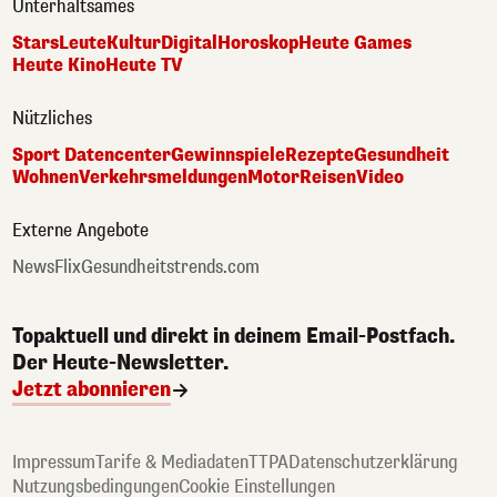
Unterhaltsames
Stars
Leute
Kultur
Digital
Horoskop
Heute Games
Heute Kino
Heute TV
Nützliches
Sport Datencenter
Gewinnspiele
Rezepte
Gesundheit
Wohnen
Verkehrsmeldungen
Motor
Reisen
Video
Externe Angebote
NewsFlix
Gesundheitstrends.com
Topaktuell und direkt in deinem Email-Postfach.
Der Heute-Newsletter.
Jetzt abonnieren
Impressum
Tarife & Mediadaten
TTPA
Datenschutzerklärung
Nutzungsbedingungen
Cookie Einstellungen