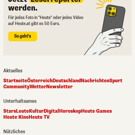
werden.
Für jedes Foto in "Heute" oder jedes Video
auf Heute.at gibt es 50 Euro.
So geht's
Aktuelles
Startseite
Österreich
Deutschland
Nachrichten
Sport
Community
Wetter
Newsletter
Unterhaltsames
Stars
Leute
Kultur
Digital
Horoskop
Heute Games
Heute Kino
Heute TV
Nützliches