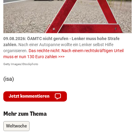
09.08.2026: ÖAMTC nicht gerufen - Lenker muss hohe Strafe
0
en
zahlen.
Nach einer Autopanne wollte ein Lenker selbst Hilfe
H
organisieren.
Das reichte nicht: Nach einem rechtskräftigen Urteil
u
muss er nun 130 Euro zahlen >>>
m
Getty Images/iStockphoto
Fa
(isa)
Jetzt kommentieren
Mehr zum Thema
Weltwoche