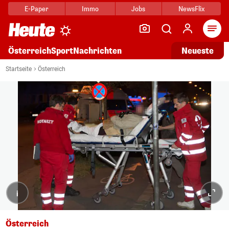
E-Paper
Immo
Jobs
NewsFlix
Arti
Österreich
Sport
Nachrichten
Neueste
Startseite
Österreich
i
Österreich