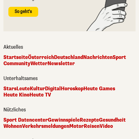
So geht's
Aktuelles
Startseite
Österreich
Deutschland
Nachrichten
Sport
Community
Wetter
Newsletter
Unterhaltsames
Stars
Leute
Kultur
Digital
Horoskop
Heute Games
Heute Kino
Heute TV
Nützliches
Sport Datencenter
Gewinnspiele
Rezepte
Gesundheit
Wohnen
Verkehrsmeldungen
Motor
Reisen
Video