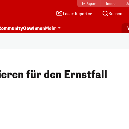
E-Paper
Immo
J
Leser-Reporter
Suchen
Community
Gewinnen
Mehr
eren für den Ernstfall