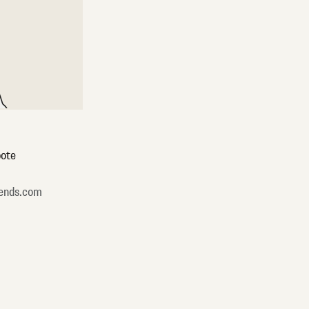
ote
ends.com