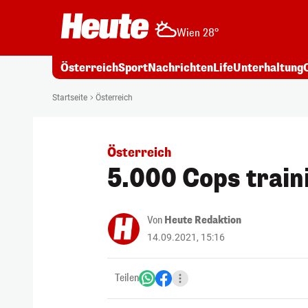
Wien 28°
Österreich
Sport
Nachrichten
Life
Unterhaltung
Startseite
Österreich
Österreich
5.000 Cops traini
Von
Heute Redaktion
14.09.2021, 15:16
Teilen