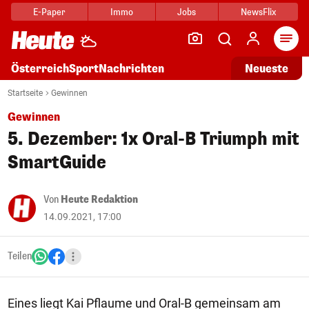
E-Paper
Immo
Jobs
NewsFlix
Arti
Österreich
Sport
Nachrichten
Neueste
Startseite
Gewinnen
Gewinnen
5. Dezember: 1x Oral-B Triumph mit
SmartGuide
Von
Heute Redaktion
14.09.2021, 17:00
Teilen
Eines liegt Kai Pflaume und Oral-B gemeinsam am