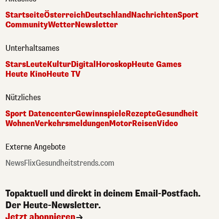
Startseite
Österreich
Deutschland
Nachrichten
Sport
Community
Wetter
Newsletter
Unterhaltsames
Stars
Leute
Kultur
Digital
Horoskop
Heute Games
Heute Kino
Heute TV
Nützliches
Sport Datencenter
Gewinnspiele
Rezepte
Gesundheit
Wohnen
Verkehrsmeldungen
Motor
Reisen
Video
Externe Angebote
NewsFlix
Gesundheitstrends.com
Topaktuell und direkt in deinem Email-Postfach.
Der Heute-Newsletter.
Jetzt abonnieren