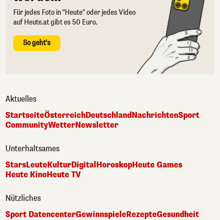
Für jedes Foto in "Heute" oder jedes Video
auf Heute.at gibt es 50 Euro.
So geht's
Aktuelles
Startseite
Österreich
Deutschland
Nachrichten
Sport
Community
Wetter
Newsletter
Unterhaltsames
Stars
Leute
Kultur
Digital
Horoskop
Heute Games
Heute Kino
Heute TV
Nützliches
Sport Datencenter
Gewinnspiele
Rezepte
Gesundheit