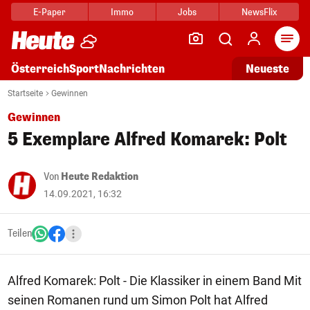
E-Paper
Immo
Jobs
NewsFlix
Arti
Österreich
Sport
Nachrichten
Neueste
Startseite
Gewinnen
Gewinnen
5 Exemplare Alfred Komarek: Polt
Von
Heute Redaktion
14.09.2021, 16:32
Teilen
Alfred Komarek: Polt - Die Klassiker in einem Band Mit
seinen Romanen rund um Simon Polt hat Alfred