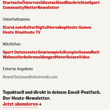
Startseite
Österreich
Deutschland
Nachrichten
Sport
Community
Wetter
Newsletter
Unterhaltsames
Stars
Leute
Kultur
Digital
Horoskop
Heute Games
Heute Kino
Heute TV
Nützliches
Sport Datencenter
Gewinnspiele
Rezepte
Gesundheit
Wohnen
Verkehrsmeldungen
Motor
Reisen
Video
Externe Angebote
NewsFlix
Gesundheitstrends.com
Topaktuell und direkt in deinem Email-Postfach.
Der Heute-Newsletter.
Jetzt abonnieren