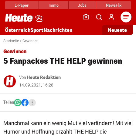
E-Paper
Immo
Jobs
NewsFlix
Arti
Österreich
Sport
Nachrichten
Neueste
Startseite
Gewinnen
Gewinnen
5 Fanpackes THE HELP gewinnen
Von
Heute Redaktion
14.09.2021, 16:28
Teilen
Manchmal kann ein wenig Mut viel verändern! Mit viel
Humor und Hoffnung erzählt THE HELP die