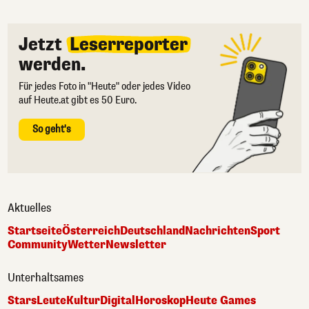
Jetzt
Leserreporter
werden.
Für jedes Foto in "Heute" oder jedes Video
auf Heute.at gibt es 50 Euro.
So geht's
Aktuelles
Startseite
Österreich
Deutschland
Nachrichten
Sport
Community
Wetter
Newsletter
Unterhaltsames
Stars
Leute
Kultur
Digital
Horoskop
Heute Games