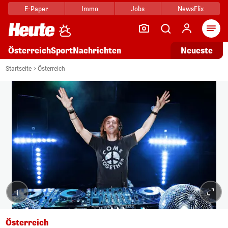
E-Paper
Immo
Jobs
NewsFlix
Arti
Österreich
Sport
Nachrichten
Neueste
Startseite
Österreich
i
Österreich