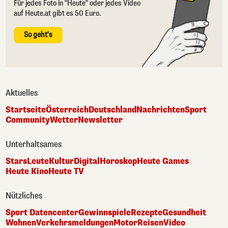
Für jedes Foto in "Heute" oder jedes Video
auf Heute.at gibt es 50 Euro.
So geht's
Aktuelles
Startseite
Österreich
Deutschland
Nachrichten
Sport
Community
Wetter
Newsletter
Unterhaltsames
Stars
Leute
Kultur
Digital
Horoskop
Heute Games
Heute Kino
Heute TV
Nützliches
Sport Datencenter
Gewinnspiele
Rezepte
Gesundheit
Wohnen
Verkehrsmeldungen
Motor
Reisen
Video