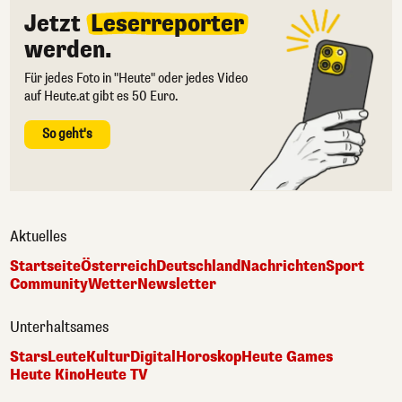
Jetzt
Leserreporter
werden.
Für jedes Foto in "Heute" oder jedes Video
auf Heute.at gibt es 50 Euro.
So geht's
Aktuelles
Startseite
Österreich
Deutschland
Nachrichten
Sport
Community
Wetter
Newsletter
Unterhaltsames
Stars
Leute
Kultur
Digital
Horoskop
Heute Games
Heute Kino
Heute TV