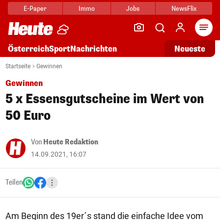
E-Paper
Immo
Jobs
NewsFlix
Arti
Österreich
Sport
Nachrichten
Neueste
Startseite
Gewinnen
Gewinnen
5 x Essensgutscheine im Wert von
50 Euro
Von
Heute Redaktion
14.09.2021, 16:07
Teilen
Am Beginn des 19er´s stand die einfache Idee vom