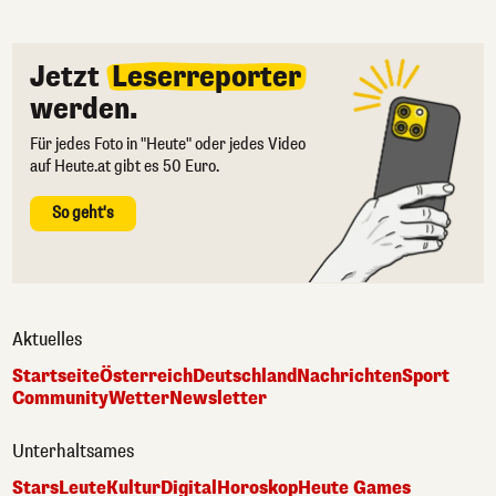
Jetzt
Leserreporter
werden.
Für jedes Foto in "Heute" oder jedes Video
auf Heute.at gibt es 50 Euro.
So geht's
Aktuelles
Startseite
Österreich
Deutschland
Nachrichten
Sport
Community
Wetter
Newsletter
Unterhaltsames
Stars
Leute
Kultur
Digital
Horoskop
Heute Games