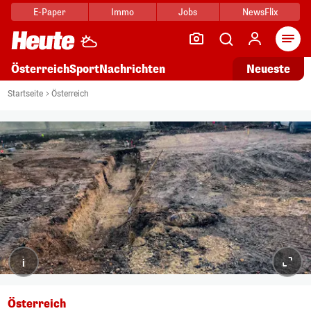
E-Paper
Immo
Jobs
NewsFlix
Arti
Österreich
Sport
Nachrichten
Neueste
Startseite
Österreich
i
Österreich