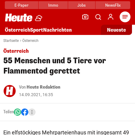
E-Paper
Immo
Jobs
NewsFlix
Arti
Österreich
Sport
Nachrichten
Neueste
Startseite
Österreich
Österreich
55 Menschen und 5 Tiere vor
Flammentod gerettet
Von
Heute Redaktion
14.09.2021, 16:35
Teilen
Ein elfstöckiges Mehrparteienhaus mit insgesamt 49