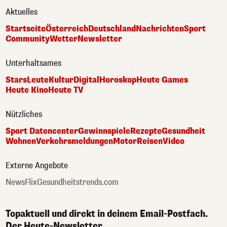
Aktuelles
Startseite
Österreich
Deutschland
Nachrichten
Sport
Community
Wetter
Newsletter
Unterhaltsames
Stars
Leute
Kultur
Digital
Horoskop
Heute Games
Heute Kino
Heute TV
Nützliches
Sport Datencenter
Gewinnspiele
Rezepte
Gesundheit
Wohnen
Verkehrsmeldungen
Motor
Reisen
Video
Externe Angebote
NewsFlix
Gesundheitstrends.com
Topaktuell und direkt in deinem Email-Postfach.
Der Heute-Newsletter.