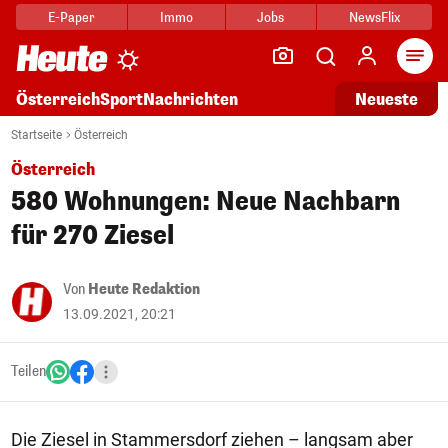
E-Paper
Immo
Jobs
NewsFlix
Arti
Österreich
Sport
Nachrichten
Neueste
Startseite
Österreich
Österreich
580 Wohnungen: Neue Nachbarn
für 270 Ziesel
Von
Heute Redaktion
13.09.2021, 20:21
Teilen
Die Ziesel in Stammersdorf ziehen – langsam aber