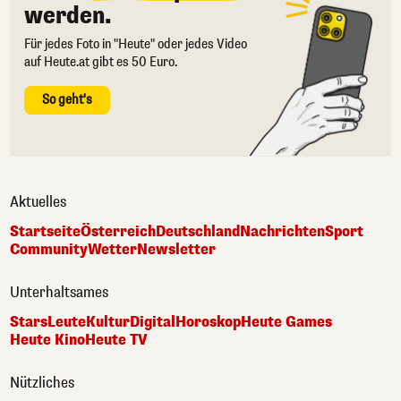
werden.
Für jedes Foto in "Heute" oder jedes Video
auf Heute.at gibt es 50 Euro.
So geht's
Aktuelles
Startseite
Österreich
Deutschland
Nachrichten
Sport
Community
Wetter
Newsletter
Unterhaltsames
Stars
Leute
Kultur
Digital
Horoskop
Heute Games
Heute Kino
Heute TV
Nützliches