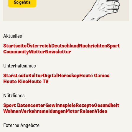
So geht's
Aktuelles
Startseite
Österreich
Deutschland
Nachrichten
Sport
Community
Wetter
Newsletter
Unterhaltsames
Stars
Leute
Kultur
Digital
Horoskop
Heute Games
Heute Kino
Heute TV
Nützliches
Sport Datencenter
Gewinnspiele
Rezepte
Gesundheit
Wohnen
Verkehrsmeldungen
Motor
Reisen
Video
Externe Angebote