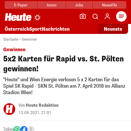
E-Paper
Immo
Jobs
NewsFlix
Arti
Österreich
Sport
Nachrichten
Neueste
Startseite
Gewinnen
Gewinnen
5x2 Karten für Rapid vs. St. Pölten
gewinnen!
"Heute" und Wien Energie verlosen 5 x 2 Karten für das
Spiel SK Rapid - SKN St. Pölten am 7. April 2018 im Allianz
Stadion Wien!
Von
Heute Redaktion
13.09.2021, 21:01
Teilen