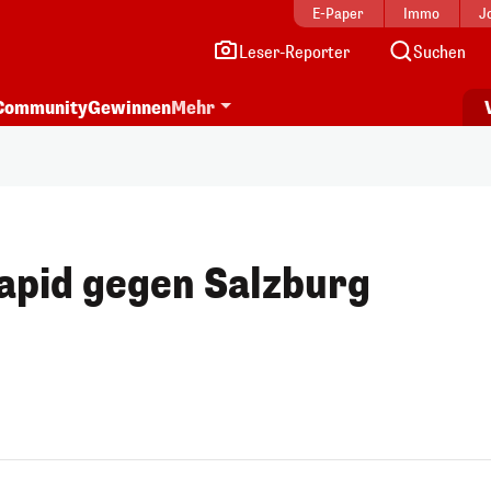
E-Paper
Immo
J
Leser-Reporter
Suchen
Community
Gewinnen
Mehr
Rapid gegen Salzburg