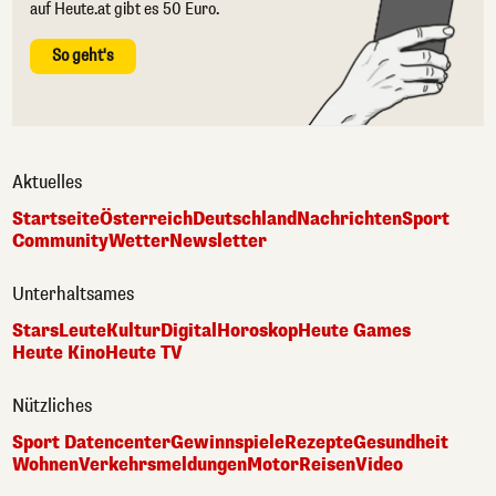
auf Heute.at gibt es 50 Euro.
So geht's
Aktuelles
Startseite
Österreich
Deutschland
Nachrichten
Sport
Community
Wetter
Newsletter
Unterhaltsames
Stars
Leute
Kultur
Digital
Horoskop
Heute Games
Heute Kino
Heute TV
Nützliches
Sport Datencenter
Gewinnspiele
Rezepte
Gesundheit
Wohnen
Verkehrsmeldungen
Motor
Reisen
Video