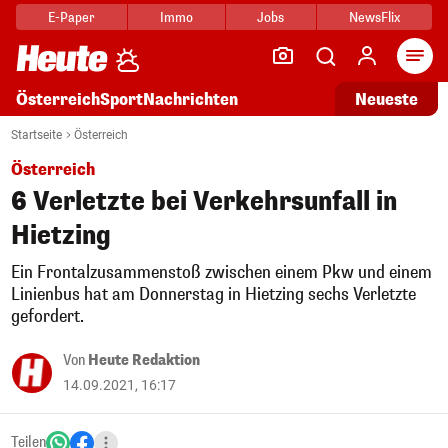
E-Paper
Immo
Jobs
NewsFlix
Arti
Österreich
Sport
Nachrichten
Neueste
Startseite
Österreich
Österreich
6 Verletzte bei Verkehrsunfall in
Hietzing
Ein Frontalzusammenstoß zwischen einem Pkw und einem
Linienbus hat am Donnerstag in Hietzing sechs Verletzte
gefordert.
Von
Heute Redaktion
14.09.2021, 16:17
Teilen