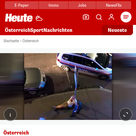
E-Paper
Immo
Jobs
NewsFlix
Arti
Österreich
Sport
Nachrichten
Neueste
Startseite
Österreich
i
Österreich