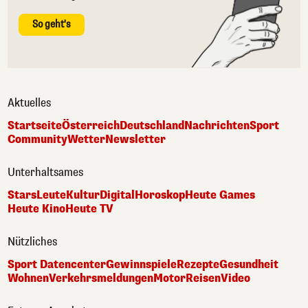
So geht's
Aktuelles
Startseite
Österreich
Deutschland
Nachrichten
Sport
Community
Wetter
Newsletter
Unterhaltsames
Stars
Leute
Kultur
Digital
Horoskop
Heute Games
Heute Kino
Heute TV
Nützliches
Sport Datencenter
Gewinnspiele
Rezepte
Gesundheit
Wohnen
Verkehrsmeldungen
Motor
Reisen
Video