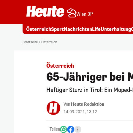
Wien 31°
Österreich
Sport
Nachrichten
Life
Unterhaltung
Startseite
Österreich
Österreich
65-Jähriger bei 
Heftiger Sturz in Tirol: Ein Moped
Von
Heute Redaktion
14.09.2021, 13:12
Teilen