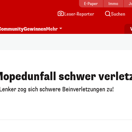
E-Paper
Immo
J
Leser-Reporter
Suchen
Community
Gewinnen
Mehr
Mopedunfall schwer verlet
-Lenker zog sich schwere Beinverletzungen zu!