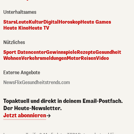
Unterhaltsames
Stars
Leute
Kultur
Digital
Horoskop
Heute Games
Heute Kino
Heute TV
Nützliches
Sport Datencenter
Gewinnspiele
Rezepte
Gesundheit
Wohnen
Verkehrsmeldungen
Motor
Reisen
Video
Externe Angebote
NewsFlix
Gesundheitstrends.com
Topaktuell und direkt in deinem Email-Postfach.
Der Heute-Newsletter.
Jetzt abonnieren