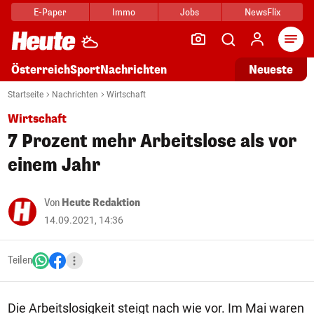
E-Paper
Immo
Jobs
NewsFlix
Arti
Österreich
Sport
Nachrichten
Neueste
Startseite
Nachrichten
Wirtschaft
Wirtschaft
7 Prozent mehr Arbeitslose als vor
einem Jahr
Von
Heute Redaktion
14.09.2021, 14:36
Teilen
Die Arbeitslosigkeit steigt nach wie vor. Im Mai waren