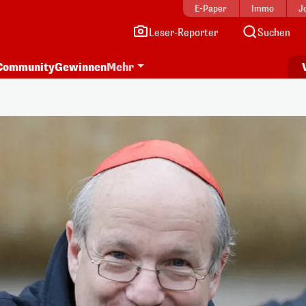
E-Paper
Immo
J
Leser-Reporter
Suchen
Community
Gewinnen
Mehr