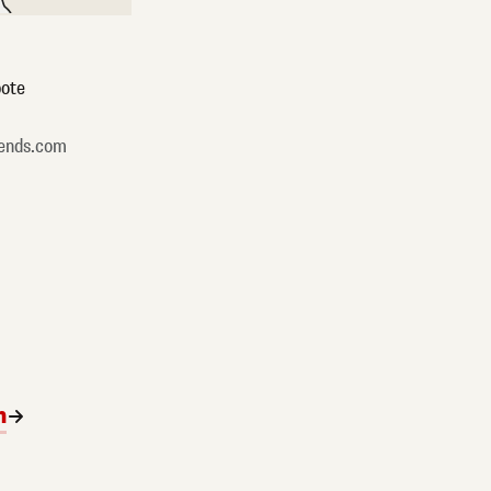
ote
ends.com
n