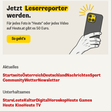
Jetzt
Leserreporter
werden.
Für jedes Foto in "Heute" oder jedes Video
auf Heute.at gibt es 50 Euro.
So geht's
Aktuelles
Startseite
Österreich
Deutschland
Nachrichten
Sport
Community
Wetter
Newsletter
Unterhaltsames
Stars
Leute
Kultur
Digital
Horoskop
Heute Games
Heute Kino
Heute TV