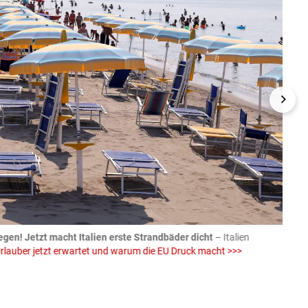
egen! Jetzt macht Italien erste Strandbäder dicht
– Italien
04.08
rlauber jetzt erwartet und warum die EU Druck macht >>>
von E
Einw
iStock (