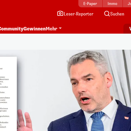
E-Paper
Immo
J
Leser-Reporter
Suchen
Community
Gewinnen
Mehr