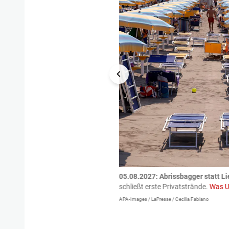
tzte.
Zu einem tragischen
05.08.2027:
Abrissbagger statt Li
igen gekommen.
Bei einem Frontal-
schließt erste Privatstrände.
Was U
APA-Images / LaPresse / Cecilia Fabiano