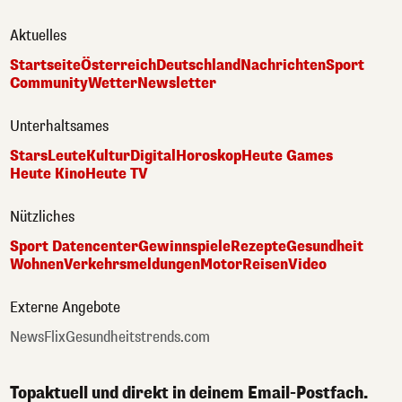
Aktuelles
Startseite
Österreich
Deutschland
Nachrichten
Sport
Community
Wetter
Newsletter
Unterhaltsames
Stars
Leute
Kultur
Digital
Horoskop
Heute Games
Heute Kino
Heute TV
Nützliches
Sport Datencenter
Gewinnspiele
Rezepte
Gesundheit
Wohnen
Verkehrsmeldungen
Motor
Reisen
Video
Externe Angebote
NewsFlix
Gesundheitstrends.com
Topaktuell und direkt in deinem Email-Postfach.