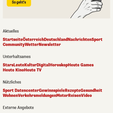
So geht's
Aktuelles
Startseite
Österreich
Deutschland
Nachrichten
Sport
Community
Wetter
Newsletter
Unterhaltsames
Stars
Leute
Kultur
Digital
Horoskop
Heute Games
Heute Kino
Heute TV
Nützliches
Sport Datencenter
Gewinnspiele
Rezepte
Gesundheit
Wohnen
Verkehrsmeldungen
Motor
Reisen
Video
Externe Angebote