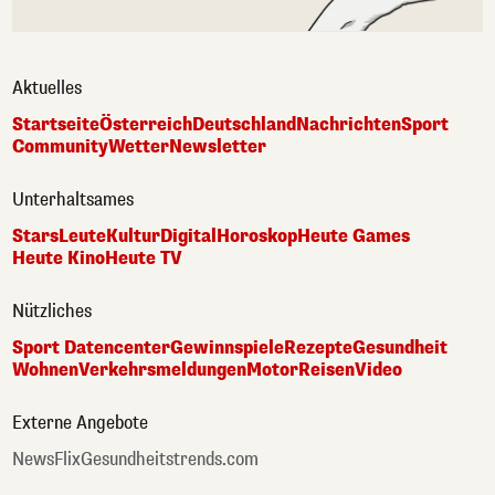
Aktuelles
Startseite
Österreich
Deutschland
Nachrichten
Sport
Community
Wetter
Newsletter
Unterhaltsames
Stars
Leute
Kultur
Digital
Horoskop
Heute Games
Heute Kino
Heute TV
Nützliches
Sport Datencenter
Gewinnspiele
Rezepte
Gesundheit
Wohnen
Verkehrsmeldungen
Motor
Reisen
Video
Externe Angebote
NewsFlix
Gesundheitstrends.com