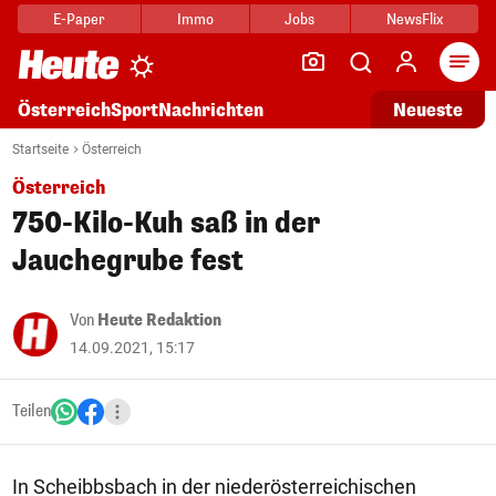
E-Paper
Immo
Jobs
NewsFlix
Arti
Österreich
Sport
Nachrichten
Neueste
Startseite
Österreich
Österreich
750-Kilo-Kuh saß in der
Jauchegrube fest
Von
Heute Redaktion
14.09.2021, 15:17
Teilen
In Scheibbsbach in der niederösterreichischen