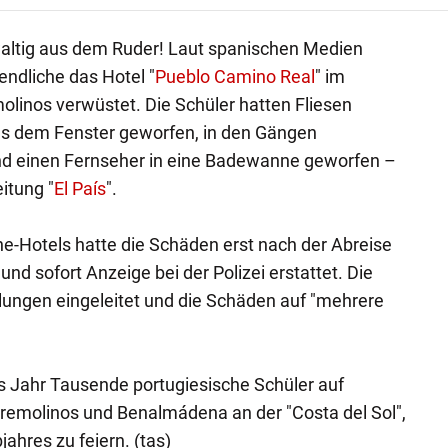
waltig aus dem Ruder! Laut spanischen Medien
ndliche das Hotel "
Pueblo Camino Real
" im
linos verwüstet. Die Schüler hatten Fliesen
s dem Fenster geworfen, in den Gängen
nd einen Fernseher in eine Badewanne geworfen –
itung "
El País
".
e-Hotels hatte die Schäden erst nach der Abreise
nd sofort Anzeige bei der Polizei erstattet. Die
ungen eingeleitet und die Schäden auf "mehrere
des Jahr Tausende portugiesische Schüler auf
orremolinos und Benalmádena an der "Costa del Sol",
ahres zu feiern. (tas)