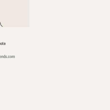
ote
ends.com