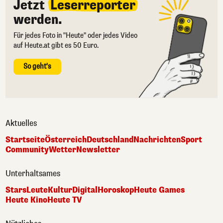
Jetzt
Leserreporter
werden.
Für jedes Foto in "Heute" oder jedes Video
auf Heute.at gibt es 50 Euro.
So geht's
Aktuelles
Startseite
Österreich
Deutschland
Nachrichten
Sport
Community
Wetter
Newsletter
Unterhaltsames
Stars
Leute
Kultur
Digital
Horoskop
Heute Games
Heute Kino
Heute TV