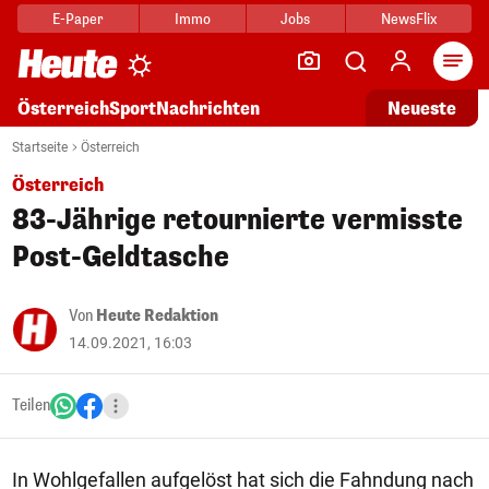
E-Paper
Immo
Jobs
NewsFlix
Arti
Österreich
Sport
Nachrichten
Neueste
Startseite
Österreich
Österreich
83-Jährige retournierte vermisste
Post-Geldtasche
Von
Heute Redaktion
14.09.2021, 16:03
Teilen
In Wohlgefallen aufgelöst hat sich die Fahndung nach