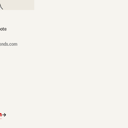
ote
ends.com
n