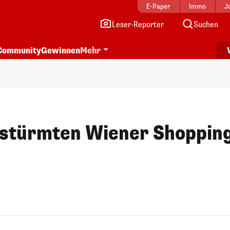
E-Paper
Immo
J
Leser-Reporter
Suchen
Community
Gewinnen
Mehr
stürmten Wiener Shoppin