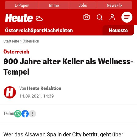
E-Paper
Immo
Jobs
NewsFlix
Arti
Österreich
Sport
Nachrichten
Neueste
Startseite
Österreich
Österreich
900 Jahre alter Keller als Wellness-
Tempel
Von
Heute Redaktion
14.09.2021, 14:39
Teilen
Wer das Aisawan Spa in der City betritt, geht über