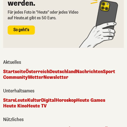
werden.
Für jedes Foto in "Heute" oder jedes Video
auf Heute.at gibt es 50 Euro.
So geht's
Aktuelles
Startseite
Österreich
Deutschland
Nachrichten
Sport
Community
Wetter
Newsletter
Unterhaltsames
Stars
Leute
Kultur
Digital
Horoskop
Heute Games
Heute Kino
Heute TV
Nützliches